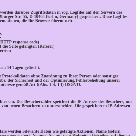
 werden darüber Zugriffsdaten in sog. Logfiles auf den Servern des
rger Str. 55, D-10405 Berlin, Germany) gespeichert. Diese Logfiles
ormationen, die Ihr Browser übermittelt.
s
e
(HTTP response code)
 die Seite gelangten (Referer)
ersion
ach 14 Tagen gelöscht.
e Protokolldaten ohne Zuordnung zu Ihrer Person oder sonstiger
iebs, der Sicherheit und der Optimierung/Fehlerbehebung unserer
 Interesse gemäß Art 6 Abs. 1 S. 1 f) DSGVO.
ähler ein. Der Besucherzähler speichert die IP-Adresse des Besuchers, um
s von neuen Besuchern zu unterscheiden. Die gespeicherten IP-Adressen
ars werden relevante Daten wie getätigte Aktionen, Name (sofern
esse gespeichert. Nehmen Sie mit dem Webseiten Betreiber auf diesem